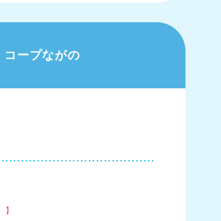
コープながの
。】