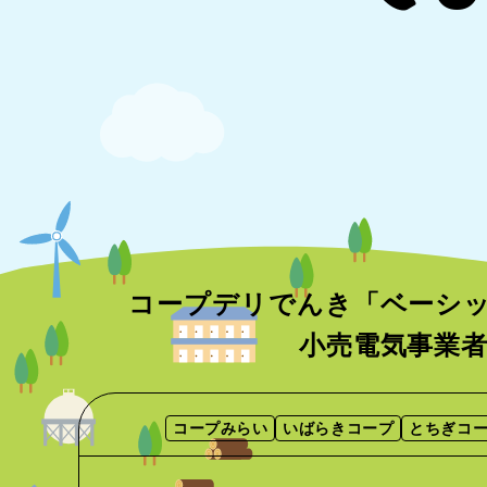
コープデリでんき「ベーシ
小売電気事業
コープみらい
いばらきコープ
とちぎコ