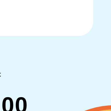
は
700