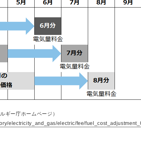
ネルギー庁ホームページ）
ory/electricity_and_gas/electric/fee/fuel_cost_adjustment_