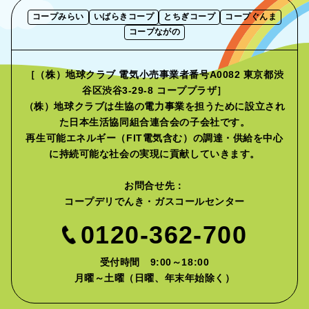
コープみらい
いばらきコープ
とちぎコープ
コープぐんま
コープながの
［（株）地球クラブ 電気小売事業者番号A0082 東京都渋
谷区渋谷3-29-8 コーププラザ］
（株）地球クラブは生協の電力事業を担うために設立され
た
日本生活協同組合連合会の子会社です。
再生可能エネルギー（FIT電気含む）の調達・供給を中心
に
持続可能な社会の実現に貢献していきます。
お問合せ先：
コープデリでんき・ガスコールセンター
0120-362-700
受付時間 9:00～18:00
月曜～土曜（日曜、年末年始除く）