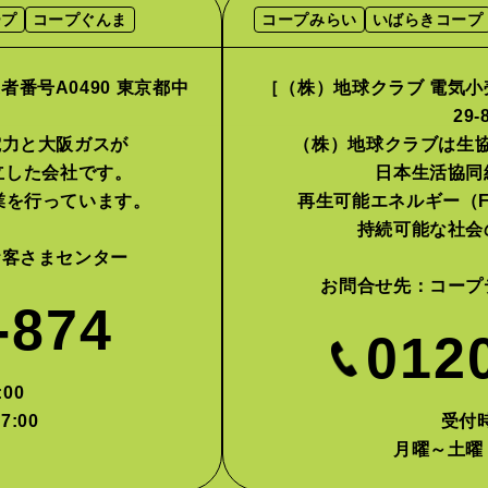
ープ
コープぐんま
コープみらい
いばらきコープ
番号A0490 東京都中
［（株）地球クラブ 電気小売
］
29
電力と大阪ガスが
（株）地球クラブは生
設立した会社です。
日本生活協同
業を行っています。
再生可能エネルギー（F
持続可能な社会
お客さまセンター
お問合せ先：
コープ
-874
012
00
7:00
受付時
月曜～土曜