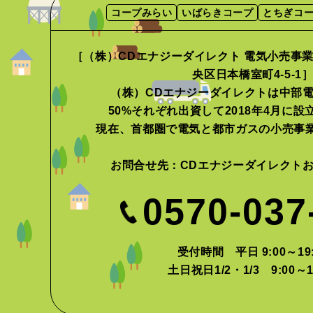
コープみらい
いばらきコープ
とちぎコ
［（株）CDエナジーダイレクト 電気小売事業者
央区日本橋室町4-5-1
（株）CDエナジーダイレクトは中部
50%それぞれ出資して2018年4月に
現在、首都圏で電気と都市ガスの小売事
お問合せ先：
CDエナジーダイレクト
0570-037
受付時間 平日 9:00～19:
土日祝日1/2・1/3 9:00～1