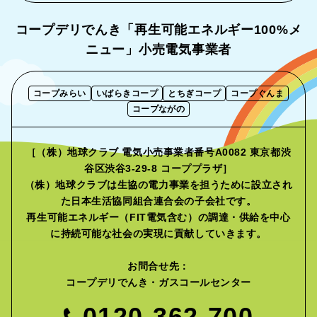
コープデリでんき「再生可能エネルギー
100%メ
ニュー」小売電気事業者
コープみらい
いばらきコープ
とちぎコープ
コープぐんま
コープながの
［（株）地球クラブ 電気小売事業者番号A0082 東京都渋
谷区渋谷3-29-8 コーププラザ］
（株）地球クラブは生協の電力事業を担うために設立され
た
日本生活協同組合連合会の子会社です。
再生可能エネルギー（FIT電気含む）の調達・供給を中心
に
持続可能な社会の実現に貢献していきます。
お問合せ先：
コープデリでんき・ガスコールセンター
0120-362-700