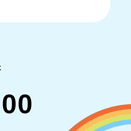
は
700