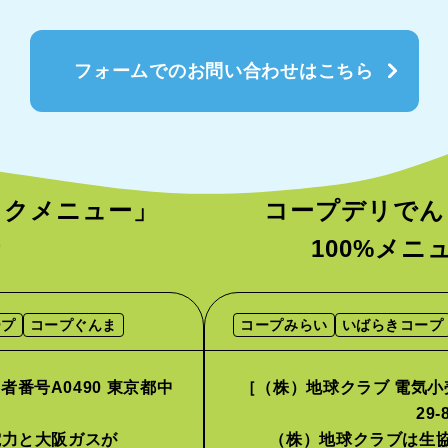
フォームでのお問い合わせはこちら
ックメニュー」
コープデリでん
者
100%メ
ープ
コープぐんま
コープみらい
いばらきコープ
番号A0490 東京都中
［（株）地球クラブ 電気小売
］
29
電力と大阪ガスが
（株）地球クラブは生