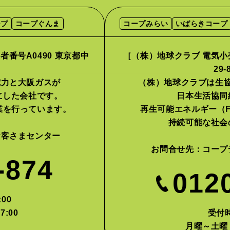
ープ
コープぐんま
コープみらい
いばらきコープ
番号A0490 東京都中
［（株）地球クラブ 電気小売
］
29
電力と大阪ガスが
（株）地球クラブは生
設立した会社です。
日本生活協同
業を行っています。
再生可能エネルギー（F
持続可能な社会
お客さまセンター
お問合せ先：
コープ
-874
012
00
7:00
受付時
月曜～土曜