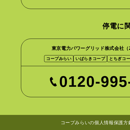
停電に
東京電力パワーグリッド株式会社
（
コープみらい
いばらきコープ
とちぎコ
0120-995
コープみらいの
個人情報保護方