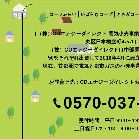
コープみらい
いばらきコープ
とちぎコ
［（株）CDエナジーダイレクト 電気小売事業者
央区日本橋室町4-5-1
（株）CDエナジーダイレクトは中部
50%それぞれ出資して2018年4月に
現在、首都圏で電気と都市ガスの小売事
お問合せ先：
CDエナジーダイレクト
0570-037
受付時間 平日 9:00～19:
土日祝日1/2・1/3 9:00～1