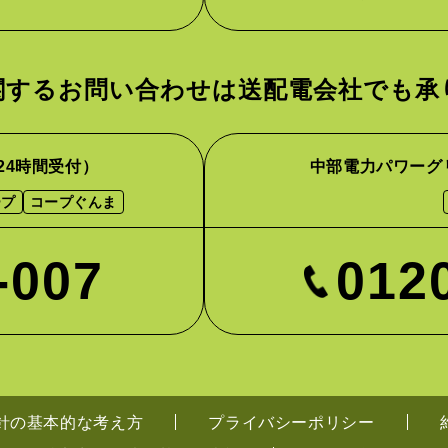
関するお問い合わせは
送配電会社でも承
24時間受付）
中部電力パワーグ
ープ
コープぐんま
-007
012
針の基本的な考え方
プライバシーポリシー