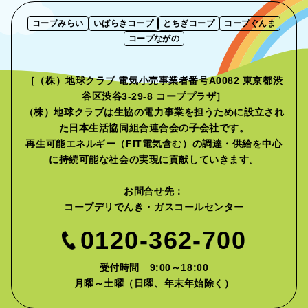
コープみらい
いばらきコープ
とちぎコープ
コープぐんま
コープながの
［（株）地球クラブ 電気小売事業者番号A0082 東京都渋
谷区渋谷3-29-8 コーププラザ］
（株）地球クラブは生協の電力事業を担うために設立され
た
日本生活協同組合連合会の子会社です。
再生可能エネルギー（FIT電気含む）の調達・供給を中心
に
持続可能な社会の実現に貢献していきます。
お問合せ先：
コープデリでんき・ガスコールセンター
0120-362-700
受付時間 9:00～18:00
月曜～土曜（日曜、年末年始除く）