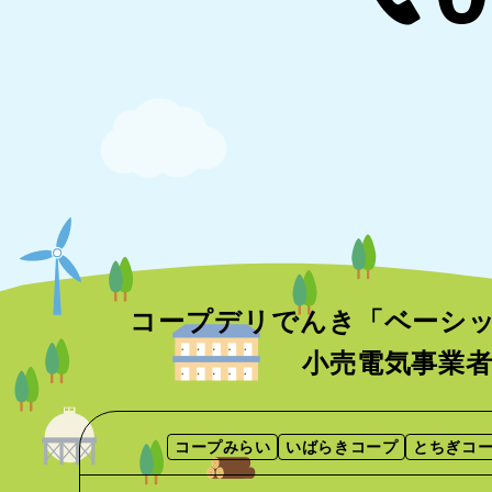
コープデリでんき「ベーシ
小売電気事業
コープみらい
いばらきコープ
とちぎコ