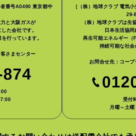
番号A0490 東京都中
［（株）地球クラブ 電気小売
］
29
電力と大阪ガスが
（株）地球クラブは生
設立した会社です。
日本生活協同
業を行っています。
再生可能エネルギー（F
持続可能な社会
お客さまセンター
お問合せ先：
コープ
-874
012
00
7:00
受付時
月曜～土曜