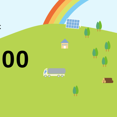
は
700