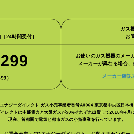
ガス
口
［24時間受付］
お
2299
お使いのガス機器のメー
メーカーが異なる場合、
メーカー確認
899）
エナジーダイレクト ガス小売事業者番号A0064 東京都中央区日本橋室
イレクトは中部電力と大阪ガスが50%それぞれ出資して2018年4
現在、首都圏で電気と都市ガスの小売事業を行っています。
お問合せ先：CDエナジーダイレクト お客さまセンター