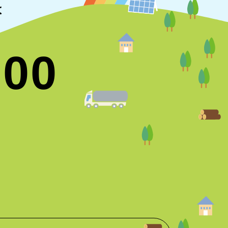
は
700