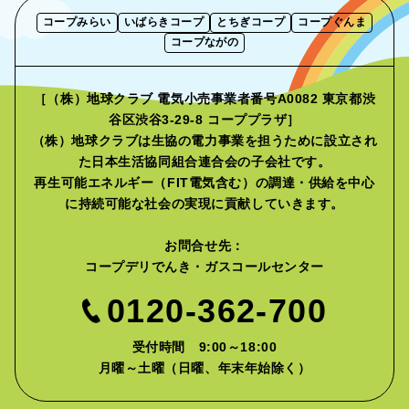
コープみらい
いばらきコープ
とちぎコープ
コープぐんま
コープながの
［（株）地球クラブ 電気小売事業者番号A0082 東京都渋
谷区渋谷3-29-8 コーププラザ］
（株）地球クラブは生協の電力事業を担うために設立され
た
日本生活協同組合連合会の子会社です。
再生可能エネルギー（FIT電気含む）の調達・供給を中心
に
持続可能な社会の実現に貢献していきます。
お問合せ先：
コープデリでんき・ガスコールセンター
0120-362-700
受付時間 9:00～18:00
月曜～土曜（日曜、年末年始除く）