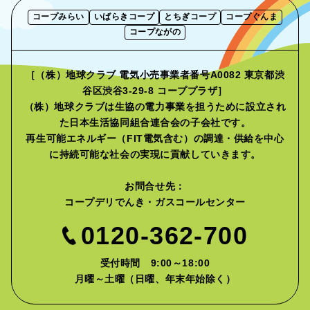
コープみらい
いばらきコープ
とちぎコープ
コープぐんま
コープながの
［（株）地球クラブ 電気小売事業者番号A0082 東京都渋
谷区渋谷3-29-8 コーププラザ］
（株）地球クラブは生協の電力事業を担うために設立され
た
日本生活協同組合連合会の子会社です。
再生可能エネルギー（FIT電気含む）の調達・供給を中心
に
持続可能な社会の実現に貢献していきます。
お問合せ先：
コープデリでんき・ガスコールセンター
0120-362-700
受付時間 9:00～18:00
月曜～土曜（日曜、年末年始除く）