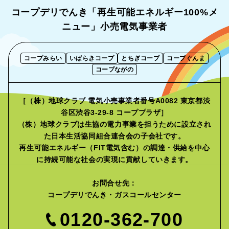
コープデリでんき「再生可能エネルギー
100%メ
ニュー」小売電気事業者
コープみらい
いばらきコープ
とちぎコープ
コープぐんま
コープながの
［（株）地球クラブ 電気小売事業者番号A0082 東京都渋
谷区渋谷3-29-8 コーププラザ］
（株）地球クラブは生協の電力事業を担うために設立され
た
日本生活協同組合連合会の子会社です。
再生可能エネルギー（FIT電気含む）の調達・供給を中心
に
持続可能な社会の実現に貢献していきます。
お問合せ先：
コープデリでんき・ガスコールセンター
0120-362-700